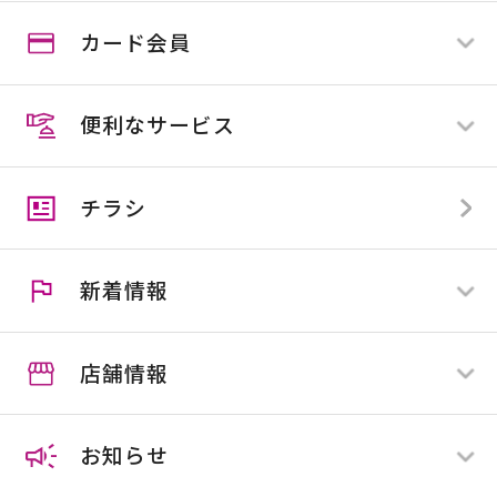
カード会員
ログイン
新規登録
便利なサービス
スマイルカード
スマイルカード会員の方
スマイルビジネスカード
スマイルカード会員でない方
チラシ
カンセキカード
スマイル便
アプリ会員とは
住マイル応援隊
クーポン
新着情報
施工協力業者様募集
スマイルカウンター
店舗情報
すべて
全店舗
お知らせ
店舗限定
ホームセンター