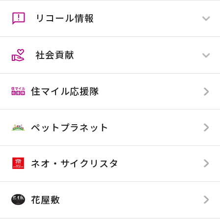
ペットプラネット
リコール情報
ネオ・サイクリスタ
すべて
花屋敷
全店舗
社会貢献
店舗限定
すべて
全店舗
住マイル応援隊
店舗限定
TOP
SDGsへの取り組み
ペットプラネット
カンセキが応援している企業様
カンセキが提供している番組
ネオ・サイクリスタ
花屋敷