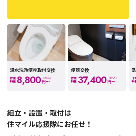
温水洗浄便座取付交換
便器交換
8,800
37,400
（税込）
（税込）
作業
作業
作
円〜
円〜
料金
料金
料
組立・設置・取付は
住マイル応援隊にお任せ！