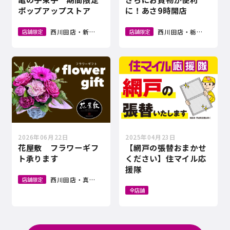
ポップアップストア
に！あさ9時開店
西川田店・新鹿沼店
西川田店・栃木店・真岡
店舗限定
店舗限定
2026年06月22日
2025年04月23日
花屋敷 フラワーギフ
【網戸の張替おまかせ
ト承ります
ください】住マイル応
援隊
西川田店・真岡店・小金井店・大田原南店・館林店・新鹿沼
店舗限定
全店舗