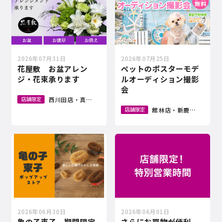
2026年07月31日
2026年07月25日
花屋敷 お盆アレン
ペットのポスターモデ
ジ・花束承ります
ルオーディション撮影
会
西川田店・真岡店・小金井店・館林店・新鹿沼店
店舗限定
館林店・新鹿沼店・龍ケ
店舗限定
2026年06月30日
2026年06月01日
亀の子束子 期間限定
さらにお買物が便利