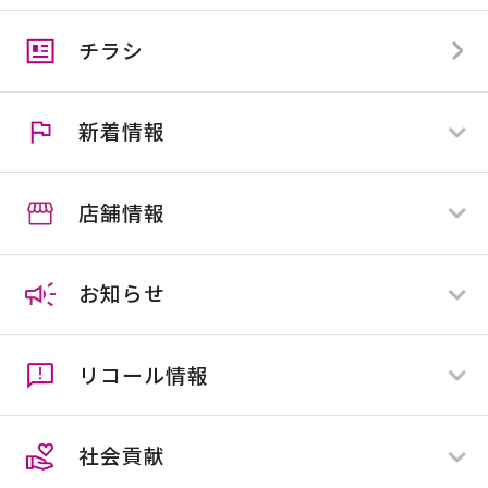
スマイルビジネスカード
スマイルカード会員でない方
チラシ
カンセキカード
スマイル便
アプリ会員とは
住マイル応援隊
クーポン
新着情報
施工協力業者様募集
スマイルカウンター
店舗情報
すべて
全店舗
お知らせ
店舗限定
ホームセンター
ペットプラネット
リコール情報
ネオ・サイクリスタ
すべて
花屋敷
全店舗
社会貢献
店舗限定
すべて